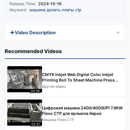
Release Time:
2024-10-16
Keyword:
машина делать плиты ctp
Video Description
Discover the OEM CTP Plate Making Machine, a
Recommended Videos
high-resolution digital plate making solution
designed for high-volume printing. This low-
maintenance machine offers high speed,
CMYK Inkjet Web Digital Color Inkjet
precision, and efficiency, perfect for large-scale
Printing Roll To Sheet Machine Press
Printing Digital Printer (КМЖК
Другие видео
projects requiring top-quality results.
Цветовой цифровой чернильный
00:36
печатный печатный станок)
Цифровая машина 2400/4000DPI 7.9KW
Flexo CTP для ярлыков бирок
Машина Flexo CTP
00:31