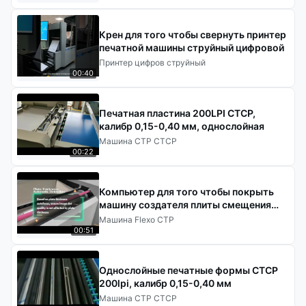
Крен для того чтобы свернуть принтер
печатной машины струйный цифровой
Принтер цифров струйный
00:40
Печатная пластина 200LPI CTCP,
калибр 0,15-0,40 мм, однослойная
Машина CTP CTCP
00:22
Компьютер для того чтобы покрыть
машину создателя плиты смещения
печатного станка CTP Flexographic
Машина Flexo CTP
Flexo
00:51
Однослойные печатные формы CTCP
200lpi, калибр 0,15-0,40 мм
Машина CTP CTCP