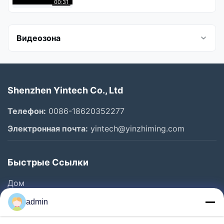
00:31
Видеозона
All Videos
Shenzhen Yintech Co., Ltd
Принтер цифров струйный
Телефон:
0086-18620352277
введение компании
Электронная почта:
yintech@yinzhiming.com
Машина Flexo CTP
Быстрые Ссылки
Машина CTP CTCP
Дом
Печатная машина CTP
Продукты
admin
УФ машина CTP
Ролики