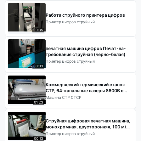
Работа струйного принтера цифров
Принтер цифров струйный
00:35
печатная машина цифров Печат-на-
требования струйная (черно-белая)
Принтер цифров струйный
00:33
Коммерческий термический станок
CTP, 64-канальные лазеры 8600B с
производительностью 27/ч
Машина CTP CTCP
01:23
Струйная цифровая печатная машина,
монохромная, двусторонняя, 100 м/
мин.
Принтер цифров струйный
00:13