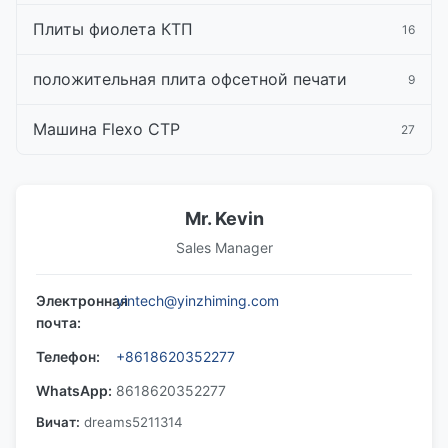
Плиты фиолета КТП
16
положительная плита офсетной печати
9
Машина Flexo CTP
27
Mr. Kevin
Sales Manager
Электронная
yintech@yinzhiming.com
почта:
Телефон:
+8618620352277
WhatsApp:
8618620352277
Вичат:
dreams5211314