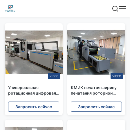
VIDEO
VIDEO
Универсальная
КМИК печатая ширину
ротационная цифровая
печатания роторной
струйная печатная
струйной цифровой
машина с пигментным
печатной машины
Запросить сейчас
Запросить сейчас
чернилом на водной
432мм Макс
основе для книг и
многого другого