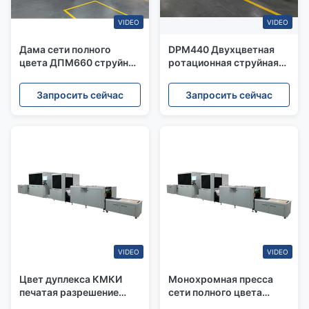
VIDEO
VIDEO
Дама сети полного
DPM440 Двухцветная
цвета ДПМ660 струйная
ротационная струйная
с визуальным
рулонная цифровая
интерфейсом
печатная машина
Запросить сейчас
Запросить сейчас
деятельности
VIDEO
VIDEO
Цвет дуплекса КМКИ
Монохромная пресса
печатая разрешение
сети полного цвета
прессы 1200*1200ДПИ
двойного цвета