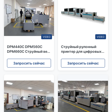
VIDEO
VIDEO
DPM440C DPM560C
Струйный рулонный
DPM660C Струйный веб-
принтер для цифровых
принтер CMKY Стиль
принтеров DPM330
двусторонней печати
DPM440 DPM560
Запросить сейчас
Запросить сейчас
DPM660