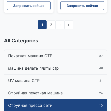
паутины цифров
роторная струйная для
Запросить сейчас
Запросить сейчас
струйное
книг
1
2
›
»
All Categories
Печатная машина CTP
37
машина делать плиты ctp
48
UV машина CTP
31
Струйная печатная машина
24
Струйная пресса сети
10