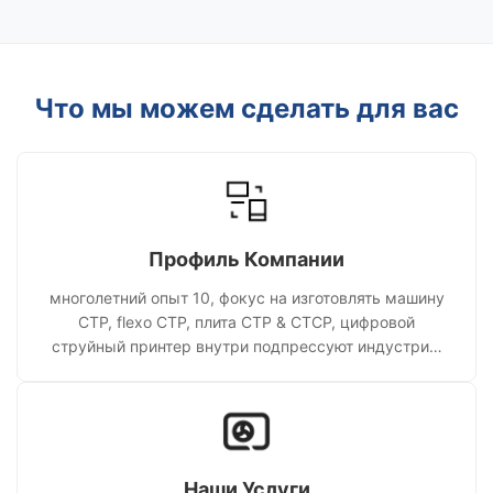
функциями,постепенно заменяют ...
печатн
Что мы можем сделать для вас
Профиль Компании
многолетний опыт 10, фокус на изготовлять машину
CTP, flexo CTP, плита CTP & CTCP, цифровой
струйный принтер внутри подпрессуют индустрию
оборудования
Наши Услуги