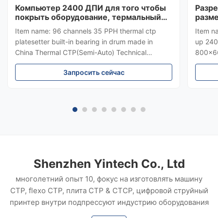
Компьютер 2400 ДПИ для того чтобы
Разр
покрыть оборудование, термальный
разм
тип каналы машины КТП Мулти
высок
Item name: 96 channels 35 PPH thermal ctp
Item n
80%
platesetter built-in bearing in drum made in
up 240
China Thermal CTP(Semi-Auto) Technical
800x66
specification Model Thermal CTP Yinber 8300A
machin
Запросить сейчас
Yinber 8500A1 Yinber 8600A Yinber 4300A
produc
Yinber 4500A No. of Lasers 32 48 64 32 48
hours 
Productivity (1130x800mm) (plates/h) 17 22 26
years 
22 29 Max./Min. Format Max.: 1160mmx940mm
we ado
Min.: 350mmx400mm Max.: 800mmx660mm
Auto-fo
Min.: 350mmx400mm Laser Source 830nm
plates’
Resolution 2400 dpi (Resolution can be
the dru
customized, up to 8000dpi
auto
Shenzhen Yintech Co., Ltd
многолетний опыт 10, фокус на изготовлять машину
CTP, flexo CTP, плита CTP & CTCP, цифровой струйный
принтер внутри подпрессуют индустрию оборудования