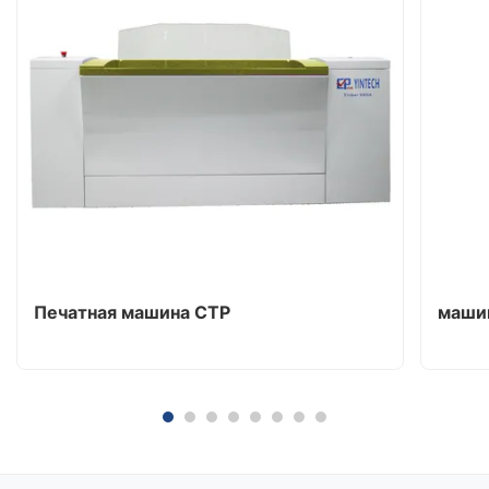
Печатная машина CTP
машин