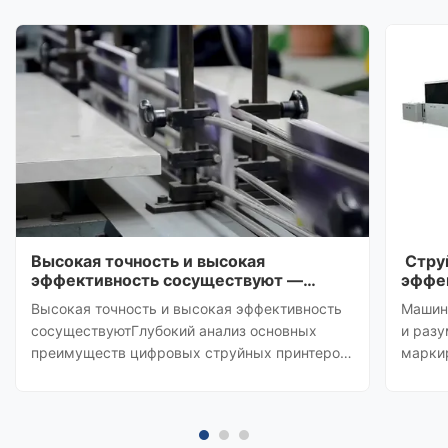
Высокая точность и высокая
Стру
эффективность сосуществуют —
эффе
углубленный анализ основных
выбор
Высокая точность и высокая эффективность
Машин
преимуществ цифровых струйных
этик
сосуществуютГлубокий анализ основных
и разу
принтеров
преимуществ цифровых струйных принтеров
марки
В современной индустрии печати этикеток и
для ст
упаковки цифровые струйные печатные
высоко
машины с их высокой точностью, высокой
помощ
эффективностью и интеллектуальными
откла