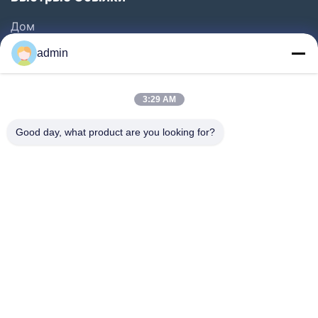
Дом
Продукты
admin
Ролики
О Нас
3:29 AM
Путешествие Фабрики
Good day, what product are you looking for?
Проверка Качества
Свяжитесь Мы
Спросите Цитату
Новости
Follow Us