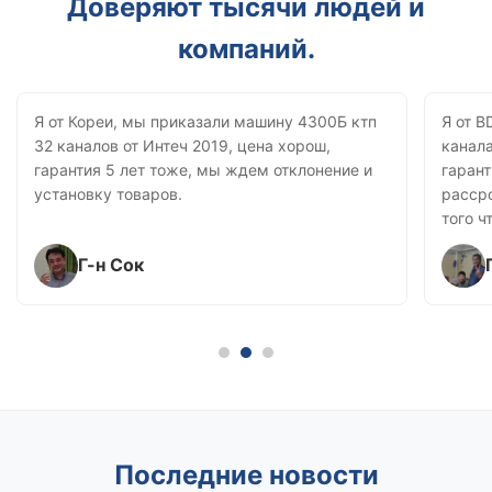
Доверяют тысячи людей и
компаний.
Я от Кореи, мы приказали машину 4300Б ктп
Я от B
32 каналов от Интеч 2019, цена хорош,
канала
гарантия 5 лет тоже, мы ждем отклонение и
гарант
установку товаров.
рассро
того ч
и быс
Г-н Сок
Последние новости