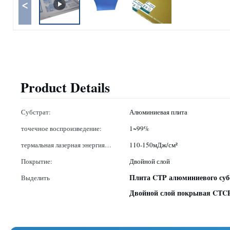
<
Product Details
Субстрат:
Алюминиевая плита
точечное воспроизведение:
1~99%
термальная лазерная энергия
110-150мДж/см²
требовала:
Покрытие:
Двойной слой
Плита CTP алюминиевого суб
Выделить
Двойной слой покрывая CTC