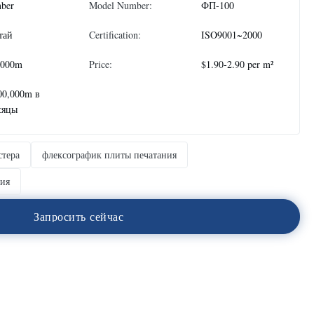
nber
Model Number:
ФП-100
тай
Certification:
ISO9001~2000
3,000m
Price:
$1.90-2.90 per m²
00,000m в
сяцы
стера
флексографик плиты печатания
ния
З
а
п
р
о
с
и
т
ь
с
е
й
ч
а
с