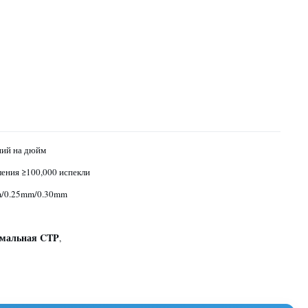
ний на дюйм
ления ≥100,000 испекли
/0.25mm/0.30mm
рмальная CTP
,