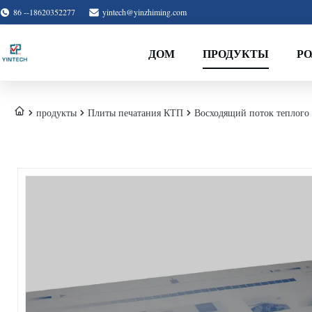
86 --18620352277
yintech@yinzhiming.com
ДОМ
ПРОДУКТЫ
Р
продукты
Плиты печатания КТП
Восходящий поток теплого