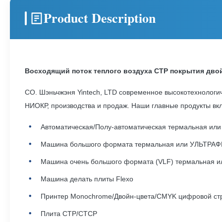
Product Description
Восходящий поток теплого воздуха CTP покрытия дв
CO. Шэньчжэня Yintech, LTD современное высокотехнологи
НИОКР, производства и продаж. Наши главные продукты вк
Автоматическая/Полу-автоматическая термальная и
Машина большого формата термальная или УЛЬТРА
Машина очень большого формата (VLF) термальная
Машина делать плиты Flexo
Принтер Monochrome/Двойн-цвета/CMYK цифровой ст
Плита CTP/CTCP