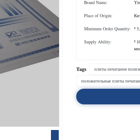
Brand Name:
Yi
Place of Origin:
Ки
Minimum Order Quantity:
² 
Supply Ability:
² 1
ме
Tags
плиты печатания полиэ
положительные плиты печата