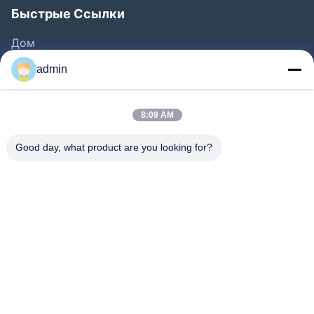
Быстрые Ссылки
Дом
Продукты
admin
Ролики
О Нас
8:09 AM
Путешествие Фабрики
Good day, what product are you looking for?
Проверка Качества
Свяжитесь Мы
Спросите Цитату
Новости
Follow Us