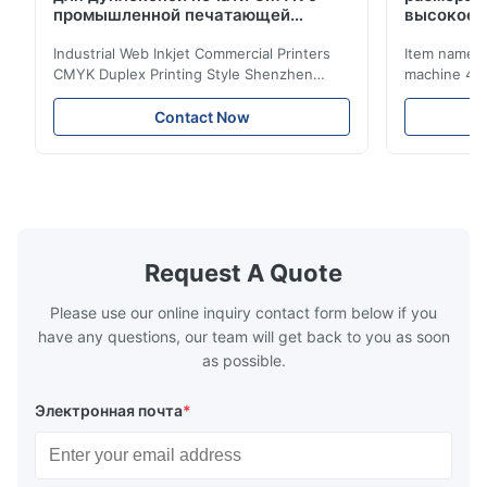
промышленной печатающей
высокое 
головкой
80%
Industrial Web Inkjet Commercial Printers
Item name :
CMYK Duplex Printing Style Shenzhen
machine 4-
Yintech Co.,LTD is a modern high-tech
max format
enterprise specialized in pre-press plate
Yintech ctp
Contact Now
making equipment, integrating design, R&D,
choose us? 
manufacturing and sales services. Our main
advantages,
products are included: Automatic / Semi-
advantages,
Auto thermal or UV plate making machine
1.Autofocus
Large format thermal or UV plate making
we adopted 
machine Very large format (VLF) thermal or
technology.
UV plate making machine Flexo plate
more flexibl
Request A Quote
making machine Monochrome / Dual
more satura
deform or pl
Please use our online inquiry contact form below if you
have any questions, our team will get back to you as soon
as possible.
Электронная почта
*