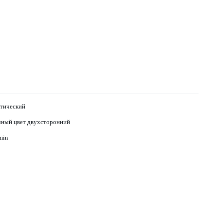
тический
ный цвет двухсторонний
min