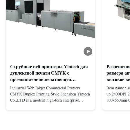
Струйные веб-принтеры Yintech для
Разрешени
дуплексной печати CMYK с
размера а
промышленной печатающей
высокое вв
головкой
80%
Industrial Web Inkjet Commercial Printers
Item name : s
CMYK Duplex Printing Style Shenzhen Yintech
up 2400DPI 2
Co.,LTD is a modern high-tech enterprise
800x660mm Ou
specialized in pre-press plate making equipment,
machine 10 ad
integrating design, R&D, manufacturing and
structure desi
sales services. Our main products are included:
advantages, w
Automatic / Semi-Auto thermal or UV plate
system The sa