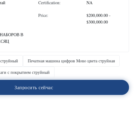
тай
Certification:
NA
Price:
$200,000.00 -
$300,000.00
 НАБОРОВ В
ЕСЯЦ
 струйный
Печатная машина цифров Mono цвета струйная
аги с покрытием струйный
З
а
п
р
о
с
и
т
ь
с
е
й
ч
а
с