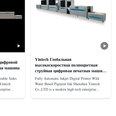
Yintech Глобальная
цифровой
высокоскоростная полноцветная
ая машина
струйная цифровая печатная машина
Принтер
Double Sides
Fully Automatic Inkjet Digital Printer With
Yintech
Water Based Pigment Ink Shenzhen Yintech
erprise
Co.,LTD is a modern high-tech enterprise
ing equipment,
specialized in pre-press plate making equipment,
turing and
integrating design, R&D, manufacturing and
are included:
sales services. Our main products are included:
 UV plate
Automatic / Semi-Auto thermal or UV plate