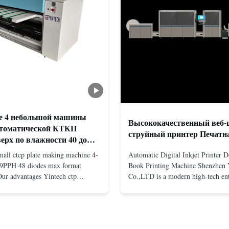
е 4 небольшой машины
Высококачественный веб-
втоматической КТКП
струйный принтер Печатн
ерх по влажности 40 до
mall ctcp plate making machine 4-
Automatic Digital Inkjet Printer 
9PPH 48 diodes max format
Book Printing Machine Shenzhen 
r advantages Yintech ctp
Co.,LTD is a modern high-tech ent
vantages why choose us? products
specialized in pre-press plate mak
gn advantages, 7x24 hours service
integrating design, R&D, manufac
arranty time=5 years 1.Autofocus
sales services. Our main products 
me as Kodak, we adopted real-
Automatic / Semi-Auto thermal or