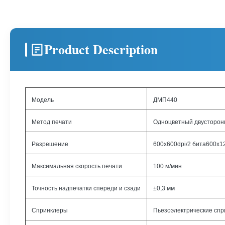
Product Description
Модель
ДМП440
Метод печати
Одноцветный двусторон
Разрешение
600x600dpi/2 бита600x1
Максимальная скорость печати
100 м/мин
Точность надпечатки спереди и сзади
±0,3 мм
Спринклеры
Пьезоэлектрические спр