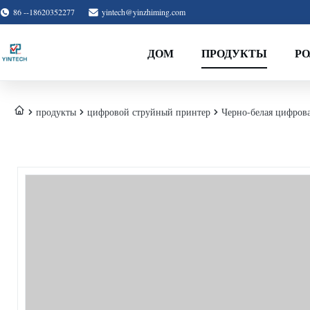
86 --18620352277
yintech@yinzhiming.com
ДОМ
ПРОДУКТЫ
Р
продукты
цифровой струйный принтер
Черно-белая цифрова