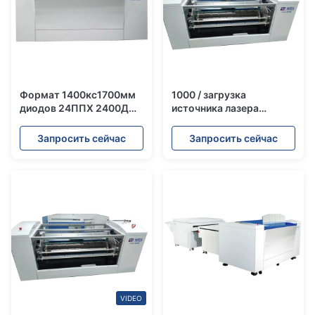
Формат 1400кс1700мм
1000 / загрузка
диодов 24ППХ 2400ДПИ
источника лазера
платесеттер 16уп 128
1500КГ термальная КТП
ктп очень большого
Платесеттер 830НМ
Запросить сейчас
Запросить сейчас
формата термальный
Семи автоматическая
максимальный
VIDEO