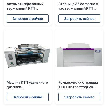
Автоматизированный
Страница 35 согласно с
термальный КТП
час термальный КТП
Платесеттер 0. 15 до 0.
Платесеттер 0. 15 до 0.
разрешение таможни
толщина плиты 40ММ
Запросить сейчас
Запросить сейчас
толщины 40ММ
Машина КТП удаленного
Коммерчески страница
диагноза
КТП Платесеттер 29
УЛЬТРАФИОЛЕТОВАЯ,
восходящего потока
компьютер 96 каналов
теплого воздуха в
Запросить сейчас
Запросить сейчас
для того чтобы покрыть
источник лазера часа
принтер
830НМ