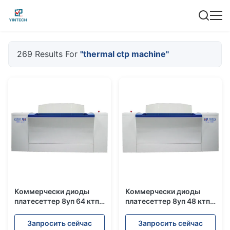
269 Results For
"thermal ctp machine"
Коммерчески диоды
Коммерчески диоды
платесеттер 8уп 64 ктп
платесеттер 8уп 48 ктп
восходящего потока
восходящего потока
теплого воздуха 29 плит
теплого воздуха 22
Запросить сейчас
Запросить сейчас